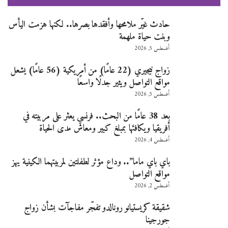
حادث غيّر ملامحها وأفقدها بصرها.. لكنها هزمت اليأس
وبنت حياة ملهمة
أغسطس 5, 2026
زواج نيجيري (22 عامًا) من أمريكية (56 عامًا) يشعل
مواقع التواصل ويثير جدلًا واسعًا
أغسطس 5, 2026
بعد 38 عامًا من البحث.. فرنسي يعثر على مربيته في
أفريقيا ويكافئها بمبلغ كبير ومعاش مدى الحياة
أغسطس 4, 2026
باي باي ماما”.. وداع مؤثر لطفلتين لمربيتهما الكينية يهز
مواقع التواصل
أغسطس 2, 2026
شقيقة كريستيانو رونالدو تفجّر مفاجآت بشأن زواج
جورجينا