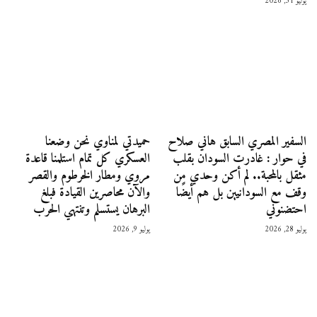
يوليو 31, 2026
السفير المصري السابق هاني صلاح
حميدتي لمناوي نحن وضعنا
في حوار : غادرت السودان بقلب
العسكري كل تمام استلمنا قاعدة
مثقل بالمحبة.. لم أكن وحدي من
مروي ومطار الخرطوم والقصر
وقف مع السودانيين بل هم أيضًا
والآن محاصرين القيادة فبلغ
احتضنوني
البرهان يستسلم وتنتهي الحرب
يوليو 28, 2026
يوليو 9, 2026