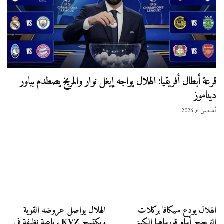
قرعة أبطال أفريقيا: الهلال يواجه إيغل نوار والمريخ يصطدم بباور
ديناموز
أغسطس 6, 2026
الهلال يودع سيكافا بركلات
الهلال يواصل عروضه القوية
الترجيح أمام قورماهيا الكيني
ويكتسح KVZ برباعية نظيفة في