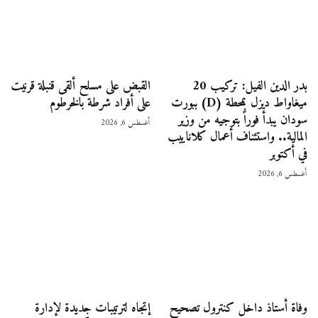
بدر الدين الفيل: تركيب 20
القبض على مسلح ألقى قنبلة قرنيت
ميغاواط ديزل بمحطة (D) ببورت
على أفراد شرطة بالخرطوم
سودان يبدأ فوراً بتوجيه من وزير
أغسطس 6, 2026
المالية.. واستئناف أعمال كلاناييب
في أكتوبر
أغسطس 6, 2026
وفاة أستاذ داخل كنترول تصحيح
إتجاه لترتيبات جديدة لإدارة