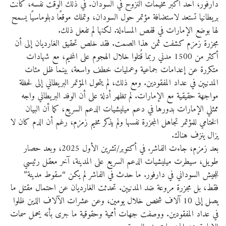
دارفور، أحد أكبر مخيمات النزوح في السودان. في ذلك الوقت نفسه، كانت
بريطانيا تستعد لاستضافة مؤتمر حول السودان، وتملك موقعًا دبلوماسيًا يسمح
لها بوضع الإمارات في قفص المساءلة. لكنها لم تفعل ذلك.
مجزرة زمزم كشفت ثمن هذا الصمت. فقد خلص تحقيق الغارديان إلى أن
أكثر من 1500 مدني ربما قُتلوا خلال الهجوم على المخيم، مع شهادات
متكررة عن إعدامات جماعية وعمليات خطف واسعة، بينما ظل مئات
المدنيين في عداد المفقودين. ومع ذلك، لم يتحول المؤتمر البريطاني إلى لحظة
مواجهة حقيقية مع الإمارات. لم تظهر أدلة على أن الوفد البريطاني واجه
ممثلي الإمارات بدورها في دعم ميليشيات الدعم السريع، كما أن البيان
الختامي للمؤتمر تجاهل المجزرة نفسها ولم يذكر مخيم زمزم، رغم أن الدم كان لا
يزال ينزف هناك.
بعد زمزم، جاءت الفاشر. في أكتوبر/تشرين الأول 2025، وبعد حصار
طويل، سيطرت ميليشيات الدعم السريع على المدينة، آخر معقل رئيسي
للجيش السوداني في دارفور. ما حدث في الفاشر لم يكن “سقوط مدينة”
فقط، بل مجزرة مروعة ضد المدنيين. تحدثت الغارديان عن احتمال مقتل ما
يصل إلى 10 آلاف شخص خلال يومين، وعن عشرات الآلاف الذين ظلوا
في عداد المفقودين. ووصفت جهات أممية وحقوقية ما جرى بأنه يحمل سمات