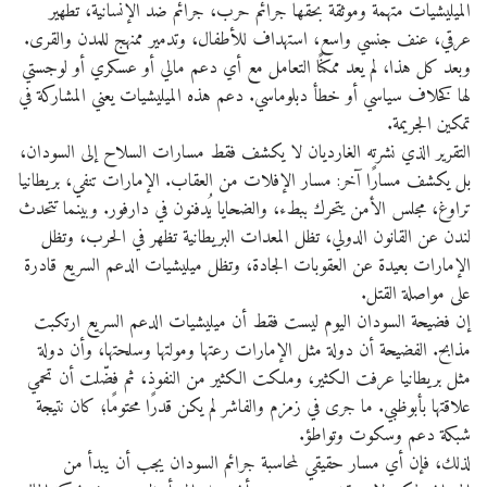
الميليشيات متهمة وموثقة بحقها جرائم حرب، جرائم ضد الإنسانية، تطهير
عرقي، عنف جنسي واسع، استهداف للأطفال، وتدمير ممنهج للمدن والقرى.
وبعد كل هذا، لم يعد ممكنًا التعامل مع أي دعم مالي أو عسكري أو لوجستي
لها كخلاف سياسي أو خطأ دبلوماسي. دعم هذه الميليشيات يعني المشاركة في
تمكين الجريمة.
التقرير الذي نشرته الغارديان لا يكشف فقط مسارات السلاح إلى السودان،
بل يكشف مسارًا آخر: مسار الإفلات من العقاب. الإمارات تنفي، بريطانيا
تراوغ، مجلس الأمن يتحرك ببطء، والضحايا يُدفنون في دارفور. وبينما تتحدث
لندن عن القانون الدولي، تظل المعدات البريطانية تظهر في الحرب، وتظل
الإمارات بعيدة عن العقوبات الجادة، وتظل ميليشيات الدعم السريع قادرة
على مواصلة القتل.
إن فضيحة السودان اليوم ليست فقط أن ميليشيات الدعم السريع ارتكبت
مذابح. الفضيحة أن دولة مثل الإمارات رعتها ومولتها وسلحتها، وأن دولة
مثل بريطانيا عرفت الكثير، وملكت الكثير من النفوذ، ثم فضّلت أن تحمي
علاقتها بأبوظبي. ما جرى في زمزم والفاشر لم يكن قدرًا محتومًا؛ كان نتيجة
شبكة دعم وسكوت وتواطؤ.
لذلك، فإن أي مسار حقيقي لمحاسبة جرائم السودان يجب أن يبدأ من