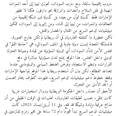
حروب إقليمية سابقة. ومع حرب السودان، تحولت ليبيا إلى أحد الممرات
المهمة في نقل السلاح والمعدات والمرتزقة نحو دارفور. هكذا لا تظهر
الإمارات فقط كدولة تموّل من بعيد، بل كدولة تدير شبكة إقليمية من
التحالفات والممرات، من ليبيا إلى تشاد، ومن إثيوبيا إلى السودان، لتمكين
ميليشيات الدعم السريع من القتال والحصار والقتل.
تكمن خطورة ما كشفته الغارديان في أن بريطانيا لم تكن خارج الصورة.
فالمملكة المتحدة ليست دولة عادية في الملف السوداني؛ هي “حاملة القلم” في
مجلس الأمن بشأن السودان، أي الدولة المسؤولة عن قيادة وصياغة التحرك
الدولي داخل المجلس. هذا الموقع يمنح لندن مسؤولية مباشرة في دفع
القرارات، وتنظيم الاستجابة، وفرض الضغط السياسي والدبلوماسي عندما
تتصاعد الفظائع. لكن بدل أن تستخدم بريطانيا هذا الموقع لمواجهة الإمارات
وقطع خطوط دعم ميليشيات الدعم السريع، ظهرت كطرف يختار الصمت
أو الحد الأدنى من التحرك.
الأخطر أن مصادر داخل الحكومة البريطانية ودوائر استخبارات غربية
كانت تتلقى، بحسب تحقيقات الغارديان، تحذيرات في الوقت الحقيقي من أن
مذابح عرقية وإبادة وشيكة قد تقع. وفي 11 أبريل/نيسان 2025، كانت
ميليشيات الدعم السريع تبدأ هجومًا دام 72 ساعة على مخيم زمزم للنازحين في