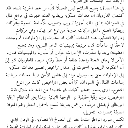
الإبادة ضد المجتمعات غير العربية.
في هذا السياق، يصبح السلاح ليس تفصيلًا فنيًا، بل خط الجريمة نفسه. فقد
كشفت الغارديان أن معدات عسكرية بريطانية الصنع ظهرت في مواقع قتال
في السودان، بما في ذلك أجهزة تدريب وتصويب للأسلحة الصغيرة ومحركات
بريطانية الصنع داخل مركبات مدرعة من نوع نمر عجبان، وهي مركبات
إماراتية التصنيع. هذه المعدات كانت قد صدّرت إلى الإمارات، ثم وُجدت
لاحقًا في ساحات قتال مرتبطة بميليشيات الدعم السريع. وهنا تتضح
الفضيحة: بريطانيا صدّرت، الإمارات حوّلت أو سهّلت، والميليشيات قتلت.
الأمر لا يتعلق بشحنة واحدة ضائعة أو خطأ رقابي بسيط. فالغارديان تشير إلى
أن الحكومة البريطانية استمرت في إصدار تراخيص تصدير معدات عسكرية
إلى الإمارات حتى بعد وصول مواد إلى مجلس الأمن تربط معدات بريطانية
بساحات القتال في السودان. كما أن بعض التراخيص كانت من النوع
المفتوح، الذي يسمح بتصدير كميات غير محدودة من المعدات خلال فترة
الترخيص، دون رقابة حقيقية على الوجهة النهائية. وهذا يعني أن نظام الرقابة
البريطاني لم يفشل عرضًا، بل عمل بطريقة تسمح باستمرار الخطر رغم المعرفة
السابقة بمسارات التحويل.
تكتمل صورة التواطؤ عندما ننظر إلى المصالح الاقتصادية. في الوقت الذي
كانت فيه دارفور تحترق، كانت بريطانيا تطارد استثمارات إماراتية ضخمة في