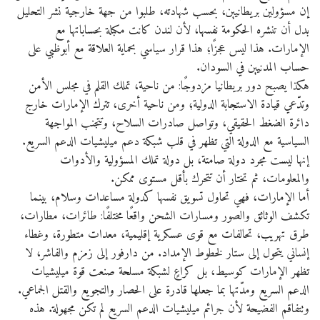
إن مسؤولين بريطانيين، بحسب شهادته، طلبوا من جهة خارجية نشر التحليل
بدل أن تنشره الحكومة نفسها، لأن لندن كانت مكبلة بحساباتها مع
الإمارات. هذا ليس عجزًا؛ هذا قرار سياسي بحماية العلاقة مع أبوظبي على
حساب المدنيين في السودان.
هكذا يصبح دور بريطانيا مزدوجًا: من ناحية، تملك القلم في مجلس الأمن
وتدّعي قيادة الاستجابة الدولية؛ ومن ناحية أخرى، تترك الإمارات خارج
دائرة الضغط الحقيقي، وتواصل صادرات السلاح، وتتجنب المواجهة
السياسية مع الدولة التي تظهر في قلب شبكة دعم ميليشيات الدعم السريع.
إنها ليست مجرد دولة صامتة، بل دولة تملك المسؤولية والأدوات
والمعلومات، ثم تختار أن تتحرك بأقل مستوى ممكن.
أما الإمارات، فهي تحاول تسويق نفسها كدولة مساعدات وسلام، بينما
تكشف الوثائق والصور ومسارات الشحن واقعًا مختلفًا: طائرات، مطارات،
طرق تهريب، تحالفات مع قوى عسكرية إقليمية، معدات متطورة، وغطاء
إنساني يتحول إلى ستار لخطوط الإمداد. من دارفور إلى زمزم والفاشر، لا
تظهر الإمارات كوسيط، بل كراعٍ لشبكة مسلحة صنعت قوة ميليشيات
الدعم السريع ومدّتها بما جعلها قادرة على الحصار والتجويع والقتل الجماعي.
وتتفاقم الفضيحة لأن جرائم ميليشيات الدعم السريع لم تكن مجهولة. هذه