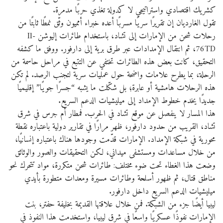
كشريك اقتصادي واستراتيجي لا كدولة تغذي حربًا مدمرة.
تقول الغارديان إن تقريرًا سريًا مسربًا أعده خبراء أمميون وثّق نمطًا ثابتًا من
رحلات شحن من الإمارات إلى تشاد، باستخدام طائرات إليوشن Il-
76TD، ثم انتقال الإمدادات عبر طرق برية إلى دارفور. ووفق ما كشفه
التحقيق، كانت بعض هذه الطائرات تختفي عن التتبع في مراحل حاسمة من
الرحلة، بما يطرح علامات واضحة حول عمليات سرية لتجنب الرصد. لم تكن
هذه الرحلات هامشية أو عابرة؛ بل شكّلت ما يشبه “جسرًا جويًا” إقليميًا
جديدًا يخدم خطوط الإمداد إلى ميليشيات الدعم السريع.
هذا المسار لا ينفصل عن موقع تشاد في الحرب. فمطار أم جرس في شرق
تشاد، القريب من حدود دارفور، ظهر مرارًا في تقارير دولية باعتباره نقطة
محورية في شبكة الإمداد. الإمارات قدّمت وجودها هناك باعتباره إنسانيًا،
من خلال مساعدات ومستشفى ميداني، لكن التحقيقات والصور والوثائق
وضعت هذا الغطاء تحت ضوء مختلف: طائرات شحن متكررة، مواد تتحرك نحو
مناطق قتال، ثم ظهور أسلحة وطائرات مسيرة ومعدات متطورة بأيدي
ميليشيات الدعم السريع داخل دارفور.
ليبيا أيضًا جزء من الشبكة. فمن خلال علاقتها القديمة بخليفة حفتر، بنت
الإمارات نفوذًا عسكريًا واسعًا في شرق ليبيا، واستخدمت هذا النفوذ في