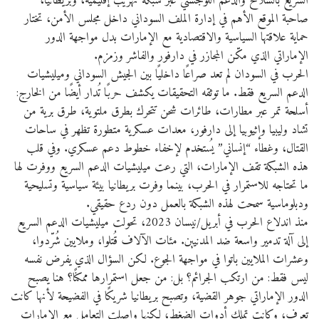
السريع بالسلاح والدعم اللوجستي عبر شبكة تهريب إقليمية، وبريطانيا،
صاحبة الموقع الأهم في إدارة الملف السوداني داخل مجلس الأمن، تختار
حماية علاقتها السياسية والاقتصادية مع الإمارات بدل مواجهة الدور
الإماراتي الذي مكّن المجازر في دارفور والفاشر وزمزم.
الحرب في السودان لم تعد صراعًا داخليًا بين الجيش السوداني وميليشيات
الدعم السريع فقط. ما توثقه التحقيقات يكشف حربًا تُدار أيضًا من الخارج:
أسلحة تمر عبر مطارات، طائرات شحن تتحرك بطرق ملتوية، طرق برية من
تشاد وليبيا وإثيوبيا إلى دارفور، معدات عسكرية متطورة تظهر في ساحات
القتال، وغطاء “إنساني” يُستخدم لإخفاء خطوط دعم عسكري. وفي قلب
هذه الشبكة تقف الإمارات، التي رعت ميليشيات الدعم السريع ووفرت لها
ما تحتاجه للاستمرار في الحرب، بينما وفرت بريطانيا بيئة سياسية وتسليحية
ودبلوماسية سمحت لهذه الشبكة بالعمل دون ردع حقيقي.
منذ اندلاع الحرب في أبريل/نيسان 2023، تحولت ميليشيات الدعم السريع
إلى آلة تدمير واسعة ضد المدنيين. مئات الآلاف قُتلوا، وملايين شُرّدوا،
وعشرات الملايين باتوا في مواجهة الجوع. لكن السؤال الذي يفرض نفسه
ليس فقط: من ارتكب الجرائم؟ بل: من جعل استمرارها ممكنًا؟ هنا يصبح
الدور الإماراتي جوهر القضية، وتصبح بريطانيا شريكًا في الفضيحة لأنها كانت
تعرف، وكانت تملك أدوات الضغط، لكنها واصلت التعامل مع الإمارات