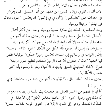
أحزاب المحافظين والعمال والديمقراطيين الأحرار والخضر والحزب
الإسكتلندي القومي وبلاد كيمرو عن قلقهم من أن المسلسل الذي يُعرض
عبر منصات مثل “نتفليكس” و”أي تي في إكس” قد يتضمن “محتوى دعائيا
غير مباشر” مرتبطا بروسيا.
ويعد المسلسل، المستند إلى حكاية شعبية روسية، واحدا من أكثر أعمال
الأطفال انتشارا على منصة يوتيوب، إذ تجاوزت إحدى حلقاته أكثر من
4.6 مليار مشاهدة، إلا أنه واجه انتقادات من جهات أوكرانية رسمية
ومسؤولين في إستونيا، وصفوه بأنه شكل من أشكال “القوة الناعمة الروسية”.
وأشار النواب في رسالتهم إلى مشاهد تتضمن رموزا عسكرية سوفياتية تظهر
فيها شخصية “ماشا”، معتبرين أن هذه الرموز تُستخدم لتطبيع صور مرتبطة
بتاريخ الاتحاد السوفياتي السابق وأجهزته الأمنية، وهو ما وصفوه بأنه “غير
مناسب للأطفال”.
إحدى حلقات “ماشا والدب” تجاوزت أكثر من 4.6 مليار مشاهدة (أي
إم دي بي)
كما أبدوا قلقهم من انتشار العمل عبر منصات بث عالمية وبريطانية، معتبرين
أن ذلك يعني وصول محتوى “غير خاضع للتدقيق الكافي” إلى الأطفال في
المملكة المتحدة، ودعوا إلى تشديد الرقابة على المحتوى الموجه للفئات العمرية