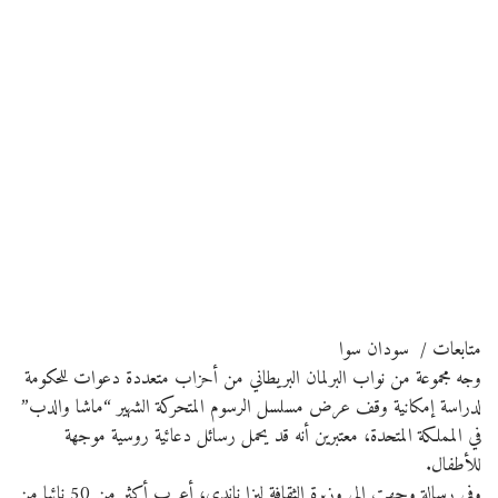
متابعات / سودان سوا
وجه مجموعة من نواب البرلمان البريطاني من أحزاب متعددة دعوات للحكومة
لدراسة إمكانية وقف عرض مسلسل الرسوم المتحركة الشهير “ماشا والدب”
في المملكة المتحدة، معتبرين أنه قد يحمل رسائل دعائية روسية موجهة
للأطفال.
وفي رسالة وجهت إلى وزيرة الثقافة ليزا ناندي، أعرب أكثر من 50 نائبا من