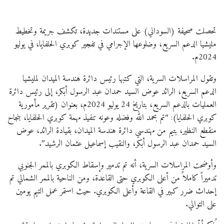
تحصلت صحيفة (السوداني) على مستندات جديدة، تكشف جريمة وتخطيط
مليشيا الدعم السريع، وضلوعها الإجرامي في تفجير كوبري الحلفايا، في يوليو
2024م.
وتقول المراسلات السرية، التي كتبها رئيس دائرة هندسة الميدان لمليشيا
الدعم السريع، الرائد عوض السيد حمدان عبد الرسول أبكر، إلى رئيس دائرة
العمليات بالدعم السريع، بتاريخ 24 يوليو 2024م، بعنوان (تقرير مأمورية
كوبري الحلفايا): “تم بحمد الله وفضله وعونه تنفيذ مهمة كوبري الحلفايا، بنجاح
منقطع النظير، بتيم من مهندسي دائرة هندسة الميدان، بقيادة الرائد، عوض
السيد حمدان عبد الرسول أبكر، والنقيب إسماعيل عثمان الرشيد”.
وأوضحت المراسلات السرية، أنه تم تدمير وإسقاط الكوبري بالممر الجنوبي
تدميراً كاملاً من أعلى الكوبري حتى القاعدة، ومن الناحية بالممر الشمالي تم
إحداث ضرر كبير في القاعة وأعلى الكوبري. حيث استمر عمل التيم يومين
على التوالي.