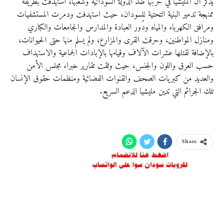
يُذكر أنّ المليشيا في حربها ضد الدولة السودانية وشعبها، استهدفت بطريقة
ممنهجة تدمير البنية التحتية للسودان، حيث استهدفت ودمرت المستشفيات
ومرافق الكهرباء والمياه ودُور العبادة والمدارس والجامعات والكباري
ومنازل المواطنين، وحرقت القرى والمزارع، ولم يسلم منها حتى الحيوانات،
بالإضافة لقتلها عشرات الآلاف وقيامها بالإبادات الجماعية والاستهداف
حسب العرق واللون والجنس، حيث وثقت تقارير خبراء مجلس الأمن
والعديد من كبريات الصحف والقنوات الفضائية ومنظمات حقوق الإنسان
تلك الجرائم التي تدين مليشيا الدعم السريع.
Share