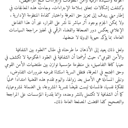
الحوكمة والسيادة الرقمية وأمن المعلومات وإجراءات منح التراخيص،
وكشفت إشكالات تتعلق بسلامة الإجراءات. وجاءت هذه المعالجات في
إطار مهني يهدف إلى تعزيز حق المعرفة واختبار كفاءة المنظومة الإدارية .
ولا يمكن الجزم بوجود أثر مباشر لما نُشر على القرار، غير أن هذا التفاعل
الإعلامي يعكس دور الصحافة والفضاء الرقمي في تحفيز مراجعة السياسات
العامة، بما يؤكد حيوية الدولة لا ضعفها.
ولعل ذلك يعيد إلى الأذهان ما طرحناه في مقال “العقود بين الشفافية
والأمن القومي”، حيث أوضحنا أن الشفافية في العقود الحكومية لا تكشف في
حينها كافة التفاصيل، بل منظومة مؤسسية توازن بين مقتضيات الأمن القومي
وحق المجتمع في المعرفة، فتظل السرية استثناءً تفرضه ضرورات التفاوض،
وتبقى المساءلة هي الأصل بعد زوالها. واليوم تقدم هذه القضية امتدادًا عمليًا
للفكرة نفسها، فالمساءلة ليست نقيضًا للسرية المشروعة، بل الضمانة لمشروعيتها،
كما أن الشفافية لا تكتمل بالنشر وحده، وإنما بقدرة المؤسسات على المراجعة
والتصحيح كلما اقتضت المصلحة العامة ذلك.