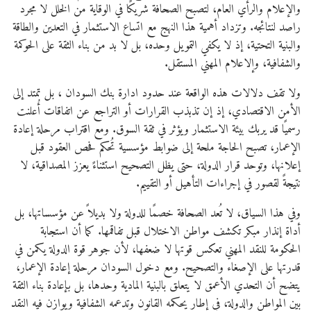
والإعلام والرأي العام، لتصبح الصحافة شريكًا في الوقاية من الخلل لا مجرد
راصد لنتائجه. وتزداد أهمية هذا النهج مع اتساع الاستثمار في التعدين والطاقة
والبنية التحتية، إذ لا يكفي التمويل وحده، بل لا بد من بناء الثقة على الحوكمة
والشفافية، وإلاعلام المهني المستقل.
ولا تقف دلالات هذه الواقعة عند حدود ادارة بنك السودان ، بل تمتد إلى
الأمن الاقتصادي، إذ إن تذبذب القرارات أو التراجع عن اتفاقات أُعلنت
رسميًا قد يربك بيئة الاستثمار ويؤثر في ثقة السوق. ومع اقتراب مرحلة إعادة
الإعمار، تصبح الحاجة ملحة إلى ضوابط مؤسسية تُحكم فحص العقود قبل
إعلانها، وتوحد قرار الدولة، حتى يظل التصحيح استثناءً يعزز المصداقية، لا
نتيجةً لقصور في إجراءات التأهيل أو التقييم.
وفي هذا السياق، لا تُعد الصحافة خصمًا للدولة ولا بديلاً عن مؤسساتها، بل
أداة إنذار مبكر تكشف مواطن الاختلال قبل تفاقمها. كما أن استجابة
الحكومة للنقد المهني تعكس قوتها لا ضعفها، لأن جوهر قوة الدولة يكمن في
قدرتها على الإصغاء والتصحيح. ومع دخول السودان مرحلة إعادة الإعمار،
يتضح أن التحدي الأعمق لا يتعلق بالبنية المادية وحدها، بل بإعادة بناء الثقة
بين المواطن والدولة، في إطار يحكمه القانون وتدعمه الشفافية ويوازن فيه النقد