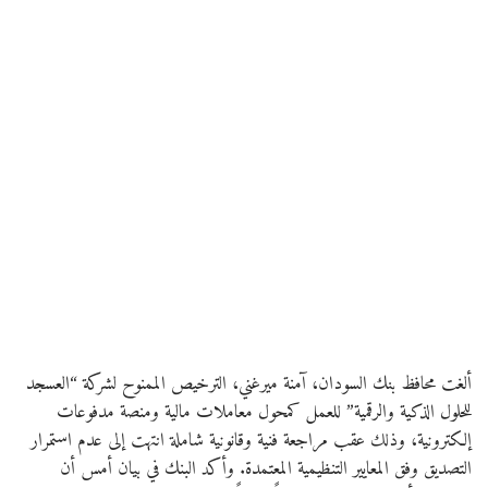
ألغت محافظ بنك السودان، آمنة ميرغني، الترخيص الممنوح لشركة “العسجد
للحلول الذكية والرقمية” للعمل كمحول معاملات مالية ومنصة مدفوعات
إلكترونية، وذلك عقب مراجعة فنية وقانونية شاملة انتهت إلى عدم استمرار
التصديق وفق المعايير التنظيمية المعتمدة. وأكد البنك في بيان أمس أن