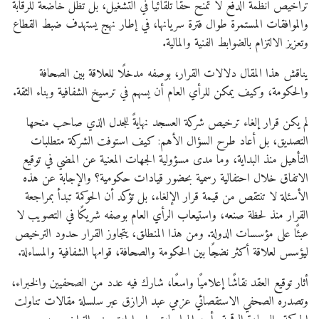
تراخيص أنظمة الدفع لا تمنح حقًا تلقائيًا في التشغيل، بل تظل خاضعة للرقابة
والموافقات المستمرة طوال فترة سريانها، في إطار نهج يستهدف ضبط القطاع
وتعزيز الالتزام بالضوابط الفنية والمالية.
يناقش هذا المقال دلالات القرار، بوصفه مدخلًا للعلاقة بين الصحافة
والحكومة، وكيف يمكن للرأي العام أن يسهم في ترسيخ الشفافية وبناء الثقة.
لم يكن قرار إلغاء ترخيص شركة العسجد نهايةً للجدل الذي صاحب منحها
التصديق، بل أعاد طرح السؤال الأهم: كيف استوفت الشركة متطلبات
التأهيل منذ البداية، وما مدى مسؤولية الجهات المعنية عن المضي في توقيع
الاتفاق خلال احتفالية رسمية بحضور قيادات حكومية؟ والإجابة عن هذه
الأسئلة لا تنتقص من قيمة قرار الإلغاء، بل تؤكد أن الحوكمة تبدأ بمراجعة
القرار منذ لحظة صنعه، واستيعاب الرأي العام بوصفه شريكًا في التصويب لا
عبئًا على مؤسسات الدولة. ومن هذا المنطلق، يتجاوز القرار حدود الترخيص
ليؤسس لعلاقة أكثر نضجًا بين الحكومة والصحافة، قوامها الشفافية والمساءلة.
أثار توقيع العقد نقاشًا إعلاميًا واسعًا، شارك فيه عدد من الصحفيين والخبراء،
وتصدره الصحفي الاستقصائي عزمي عبد الرازق عبر سلسلة مقالات تناولت