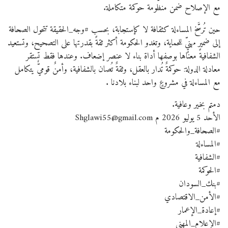
مع الإصلاح ضمن منظومة حوكمة متكاملة.
حين تُرسَّخ المساءلة كثقافة لا كإستجابة، بحسب #وجه_الحقيقة تتحول الصحافة
إلى ضميرٍ مهنيٍّ للحماية، وتغدو الحكومة أكثر ثقةً بقدرتها على التصحيح، وتستعيد
الشفافية معناها بوصفها أداة بناء لا عنصر إضعاف. وعندها فقط تستقر
معادلة الدولة: حوكمةٌ تُدار بالعقل، وثقةٌ تُصان بالشفافية، وأمنٌ قوميٌّ يتكامل
مع المساءلة في مشروعٍ واحد لبناء بلادنا .
دمتم بخير وعافية.
الأحد 5 يوليو 2026 م Shglawi55@gmail.com
#الصحافة_والحكومة
#المساءلة
#الشفافية
#الحوكمة
#بنك_السودان
#الأمن_الاقتصادي
#إعادة_الإعمار
#الإعلام_المهني