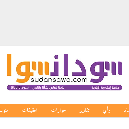
اد
رأي
تقارير
حوارات
تحقيقات
منوع