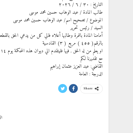
التاريخ : ٣٠ / ٦ / ٢٠٢٦
طالب المادة / عبد الوهاب حسين محمد موسى
الموضوع / تصحيح اسم/ عبد الوهاب حسين محمد موسى
السيد / رئيس تحرير
أمامنا المادة بالنمرة وطالبها أعلاه فالي كل من يدعي الحق بالقطع
بالرقم( ٤٥٥ ) مربع ( ٣) القادسية
او يعلم من له الحق , فيها فليتقدم الي ديوان هذه المحكمة يوم ١٤ / ٧ / ٢٠٢٦
مع تقديرنا لكم
القاضي: عبد العزيز عثمان إبراهيم
الدرجة : العامة
Share
ال