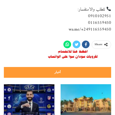
للطلب والاستفسار:
0910102951
0116559450
wa.me/+249116559450
Share
أخبار