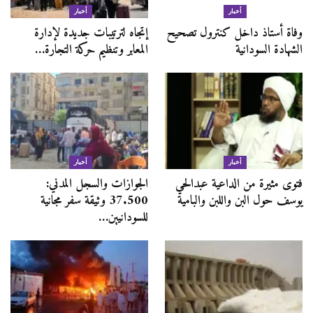
أخبار
أخبار
وفاة أستاذ داخل كنترول تصحيح
إتجاه لترتيبات جديدة لإدارة
الشهادة السودانية
المعابر وتنظيم حركة التجارة…
أخبار
أخبار
فتوى مثيرة من الداعية عبدالحي
الجوازات والسجل المدني:
يوسف حول البن واللبن والبامية
37.500 وثيقة سفر مجانية
للسودانيين…