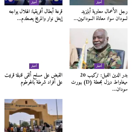
أخبار
أخبار
رجل الأعمال معاوية أبايزيد
قرعة أبطال أفريقيا: الهلال يواجه
لسودان سوا: معاناة السودانيين…
إيغل نوار والمريخ يصطدم…
أخبار
أخبار
بدر الدين الفيل: تركيب 20
القبض على مسلح ألقى قنبلة قرنيت
ميغاواط ديزل بمحطة (D) ببورت
على أفراد شرطة بالخرطوم
سودان…