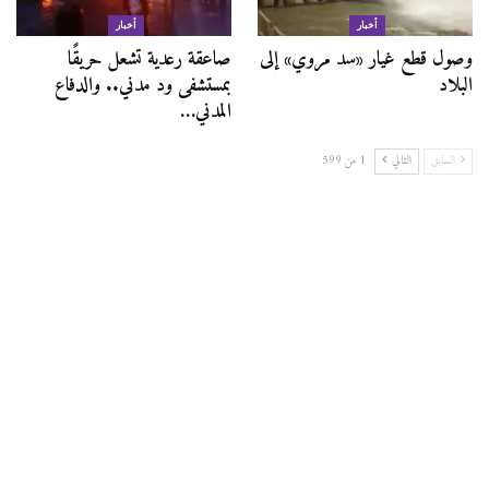
أخبار
أخبار
وصول قطع غيار «سد مروي» إلى
صاعقة رعدية تشعل حريقًا
البلاد
بمستشفى ود مدني.. والدفاع
المدني…
السابق
التالي
1 من 599