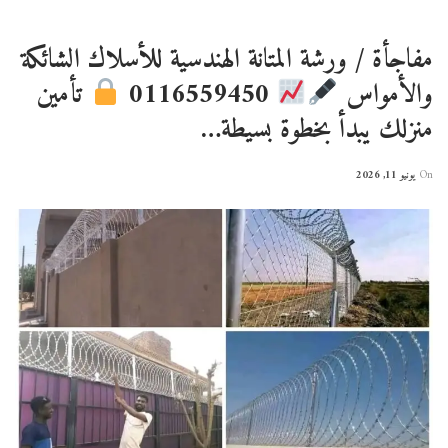
مفاجأة / ورشة المتانة الهندسية للأسلاك الشائكة
والأمواس
0116559450
تأمين
منزلك يبدأ بخطوة بسيطة…
On
يونيو 11, 2026