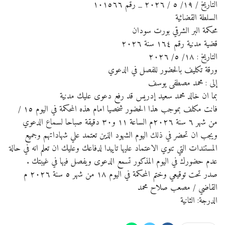
التاريخ / ١٩/ ٥ / ٢٠٢٦ _ رقم ١٠١٥٦٦
السلطة القضائية
محكمة البر الشرقي بورت سودان
قضية مدنية رقم ١٦٤ سنة ٢٠٢٦
التاريخ : ١٨/ ٥/ ٢٠٢٦
ورقة تكليف بالحضور للفصل في الدعوي
إلى : محمد مصطفى يوسف
بما ان خالد محمد سعيد إدريس قد رفع دعوى عليك مدنية
فانت مكلف بموجب هذا الحضور شخصيا امام هذه المحكمة في اليوم ١٥ /
من شهر ٦ سنة ٢٠٢٦م الساعة ١١ و٣٠ دقيقة صباحا لسماع الدعوي
ويجب ان تحضر في ذلك اليوم الشهود الذين تعتمد علي شهاداتهم وجميع
المستندات التي تنوي الاعتماد عليها تاييدا لدفاعك وعليك ان تعلم انه في حالة
عدم حضورك في اليوم المذكور تسمع الدعوى ويفصل فيها في غيبتك .
صدر تحت توقيعي وختم المحكمة في اليوم ١٨ من شهر ٥ سنة ٢٠٢٦ م
القاضي / مصعب صلاح محمد
الدرجة: الثانية