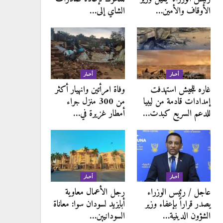
الأوقاف والأمين…
الشاي إلى…
أخبار
أخبار
غاره للجيش استهدفت
وفاة امرأتين وانهيار أكثر
إمدادات قادمة من ليبيا
من 300 منزل جراء
للدعم السريع كبدت…
أمطار غزيرة في…
أخبار
أخبار
عاجل / رئيس الوزراء
رجل الأعمال معاوية
يصدر قراراً بإعفاء وزير
أبايزيد لسودان سوا: معاناة
الشؤون الدينية…
السودانيين…