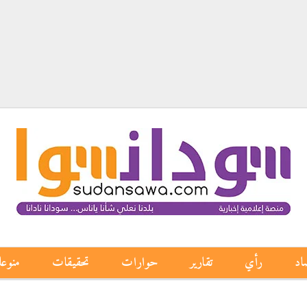
اد
رأي
تقارير
حوارات
تحقيقات
منوع