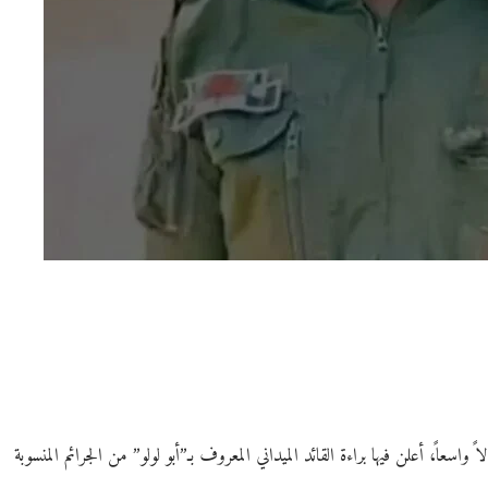
اً، أعلن فيها براءة القائد الميداني المعروف بـ”أبو لولو” من الجرائم المنسوبة