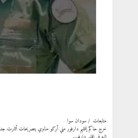
متابعات / سودان سوا
خرج حاكم إقليم دارفور مني أركو مناوي بتصريحات أثارت جدلاً واسع
إليه في إقليم دارفور.