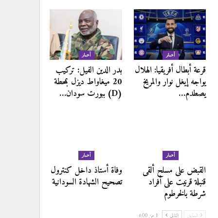
أخبار
أخبار
قرعة أبطال أفريقيا: الهلال
بدر الدين الفيل: تركيب
يواجه إيغل نوار والمريخ
20 ميغاواط ديزل بمحطة
يصطدم…
(D) ببورت سودان…
أخبار
أخبار
القبض على مسلح ألقى
وفاة أستاذ داخل كنترول
قنبلة قرنيت على أفراد
تصحيح الشهادة السودانية
شرطة بالخرطوم
السابق
التالي
1 من 600