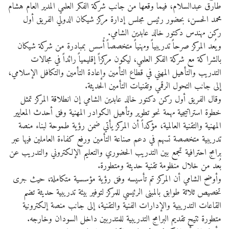
طارق عبدالسلام، فيما وقعها من جانب شركة الفكر العلمي المدير العام هشام
محمد الحسن، بحضور رئيس مجلس إدارة مركز شيكان الدولي الفريق أول
ركن مهندس دكتور خالد عابدين الشامي.
ويُعد المركز صرحاً تدريبياً ومهنياً متخصصاً أُسس بمبادرة من شركة شيكان
بالشراكة مع شركة الفكر العلمي، ليكون مركزاً إقليمياً رائداً في مجالات
التدريب والتأهيل المهني في قطاع التأمين وإعادة التأمين والتكافل الإسلامي،
إلى جانب التحول الرقمي وتقنيات التأمين الحديثة.
وقال الفريق أول ركن دكتور خالد عابدين الشامي إن انطلاقة المركز تمثل
خطوة استراتيجية مهمة نحو تطوير وتأهيل الكوادر المهنية وفق أحدث المعايير
المهنية والتقنية العالمية، مؤكداً أن المركز يأتي ضمن رؤية طموحة لبناء منصة
تدريبية متخصصة تسهم في دعم صناعة التأمين ورفع كفاءة العاملين فيها عبر
برامج احترافية تجمع بين التدريب الحضوري والتعليم الإلكتروني والتدريب عن
بُعد من خلال منظومة تقنية حديثة ومتطورة.
وأوضح الشامي أن المركز تم تأسيسه وفق رؤية مؤسسية متكاملة، حيث جرى
تخصيص ثلاثة طوابق بالمبنى الرئيسي للمركز لتوفير بيئة تدريبية حديثة تضم
القاعات التدريبية والإدارات الفنية والتقنية، إلى جانب منصة إلكترونية
متطورة تتيح تقديم البرامج التدريبية للمتدربين داخل السودان وخارجه.