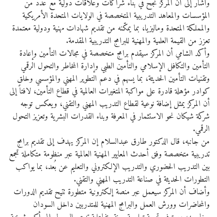
وأشار إلى أن المركز نجح في بناء شراكات وعلاقات دولية مع عدد من
المؤسسات والمعاهد التدريبية المتخصصة في الولايات المتحدة الأمريكية
والمملكة المتحدة وماليزيا، بما يمكّنه من تقديم شهادات مهنية ودولية معتمدة
تعزز من القيمة العلمية والمهنية للبرامج التدريبية المقدمة.
وأكد الشامي أن المركز سيقدم برامج متخصصة في مجالات التأمين وإعادة
التأمين والتكافل الإسلامي والتأمين الطبي وإدارة المخاطر والتحول الرقمي
وتقنيات التأمين الحديثة، بما يسهم في دعم التطوير المهني والمؤسسي وخلق
كوادر مؤهلة قادرة على مواكبة المتغيرات العالمية في قطاع التأمين، لافتاً إلى
أن المركز يمثل إضافة نوعية لقطاع التدريب المهني والتقني، ويعكس توجه
شركة شيكان نحو الاستثمار في المعرفة وبناء القدرات البشرية وتعزيز التحول
الرقمي.
من جانبه، قال الدكتور طارق عبدالسلام إن المركز يهدف إلى تقديم برامج
تدريبية متخصصة وفق أحدث المعايير المهنية العالمية عبر منظومة متكاملة تجمع
بين التدريب الحضوري والتدريب الإلكتروني والتعليم عن بُعد، بما يواكب
التطورات الحديثة في صناعة التدريب المهني والتقني.
وأضاف أن المركز سيعمل عبر منصة إلكترونية متطورة تتيح تقديم الدورات
والمحاضرات وورش العمل والبرامج المهنية للمتدربين داخل السودان