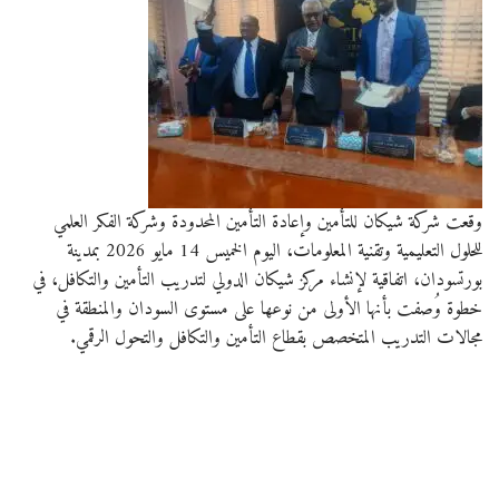
وقعت شركة شيكان للتأمين وإعادة التأمين المحدودة⁠ وشركة الفكر العلمي
للحلول التعليمية وتقنية المعلومات⁠، اليوم الخميس 14 مايو 2026 بمدينة
بورتسودان، اتفاقية لإنشاء مركز شيكان الدولي لتدريب التأمين والتكافل، في
خطوة وُصفت بأنها الأولى من نوعها على مستوى السودان والمنطقة في
مجالات التدريب المتخصص بقطاع التأمين والتكافل والتحول الرقمي.