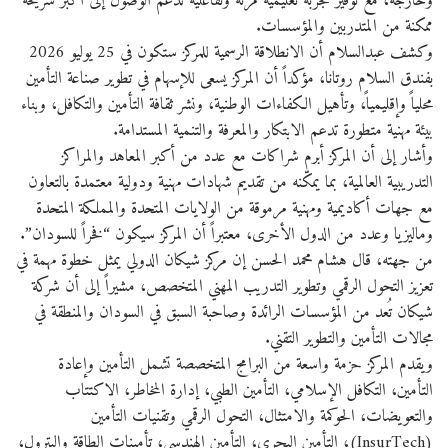
وخارجه، مع توفير تجربة تعليمية مرنة وتفاعلية تدعم الوصول إلى أكبر شريحة
ممكنة من المتدربين والمؤسسات.
وكشف عبدالسلام أن الانطلاقة الرسمية للمركز ستكون في 25 يوليو 2026
بفندق السلام روتانا، مؤكداً أن المركز يسعى للإسهام في تطوير صناعة التأمين
محلياً وإقليمياً، وتأهيل الكفاءات الوطنية، ونشر ثقافة التأمين والتكافل، وبناء
بيئة مهنية متطورة تدعم الابتكار والمعرفة والتنمية المستدامة.
وأشار إلى أن المركز أبرم شراكات مع عدد من أكبر المعاهد والمراكز
التدريبية العالمية، بما يمكّنه من تقديم شهادات مهنية ودولية معتمدة بالتعاون
مع جهات أكاديمية ومهنية مرموقة من الولايات المتحدة والمملكة المتحدة
وماليزيا وعدد من الدول الأخرى، معتبراً أن المركز سيكون “فخراً للسودان”.
من جهته، قال هشام محمد الحسن إن مركز شيكان الدولي يمثل خطوة مهمة في
تعزيز التحول الرقمي وتطوير التدريب المهني المتخصص، مشيراً إلى أن شركة
شيكان تُعد من المؤسسات الرائدة وصاحبة السبق في السودان والمنطقة في
مجالات التأمين والتطوير التقني.
ويقدم المركز حزمة واسعة من البرامج المتخصصة تشمل التأمين وإعادة
التأمين، التكافل الإسلامي، التأمين الطبي، إدارة المخاطر، الاكتتاب
والتعويضات، الحوكمة والامتثال، التحول الرقمي وتقنيات التأمين
(InsurTech)، التأمين البحري، التأمين الهندسي، تأمينات الطاقة والبترول،