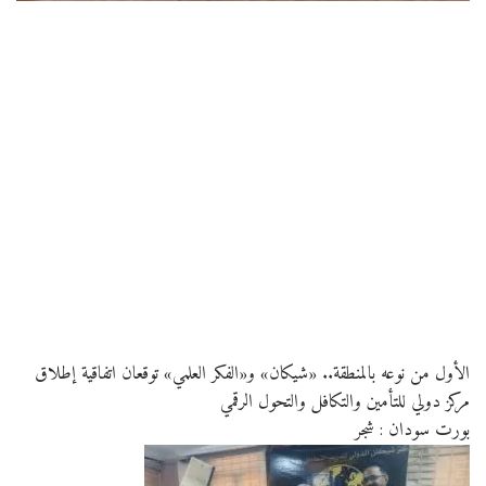
الأول من نوعه بالمنطقة.. «شيكان» و«الفكر العلمي» توقعان اتفاقية إطلاق
مركز دولي للتأمين والتكافل والتحول الرقمي
بورت سودان : شجر