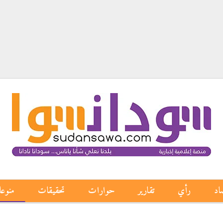
اد
رأي
تقارير
حوارات
تحقيقات
منوع