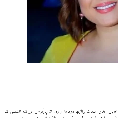
تعرضت الفنانة مروة عبد المنعم لإصابة في الكتف والذراع أثناء تصوير إحدى حلقات برنامجها «وصفة مروة» الذي يُعرض عبر قناة الشمس 2،