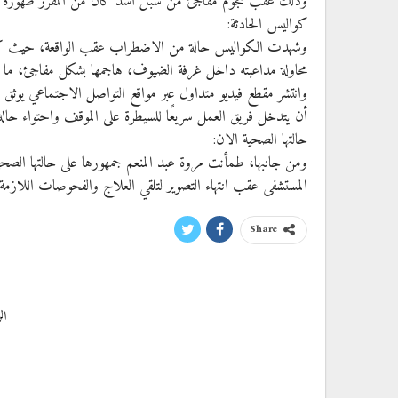
وذلك عقب هجوم مفاجئ من شبل أسد كان من المقرر ظهوره ضمن
كواليس الحادثة:
وشهدت الكواليس حالة من الاضطراب عقب الواقعة، حيث كانت 
محاولة مداعبته داخل غرفة الضيوف، هاجمها بشكل مفاجئ، ما أ
وانتشر مقطع فيديو متداول عبر مواقع التواصل الاجتماعي يوثق 
أن يتدخل فريق العمل سريعًا للسيطرة على الموقف واحتواء حالة
حالتها الصحية الان:
ومن جانبها، طمأنت مروة عبد المنعم جمهورها على حالتها الصحي
المستشفى عقب انتهاء التصوير لتلقي العلاج والفحوصات اللازمة، 
Share
ال