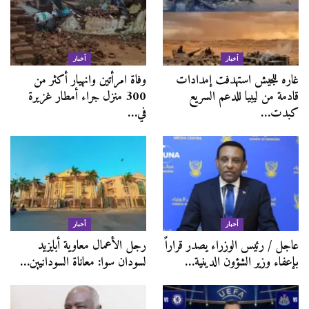
أخبار
أخبار
غاره للجيش استهدفت إمدادات
وفاة امرأتين وانهيار أكثر من
قادمة من ليبيا للدعم السريع
300 منزل جراء أمطار غزيرة
كبدت…
في…
أخبار
أخبار
عاجل / رئيس الوزراء يصدر قراراً
رجل الأعمال معاوية أبايزيد
بإعفاء وزير الشؤون الدينية…
لسودان سوا: معاناة السودانيين…