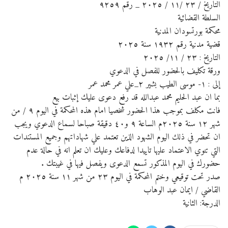
التاريخ / ٢٣ /١١ / ٢٠٢٥ _ رقم ٩٢٥٩
السلطة القضائية
محكمة بورتسودان المدنية
قضية مدنية رقم ١٩٣٢ سنة ٢٠٢٥
التاريخ : ٢٣ / ١١/ ٢٠٢٥
ورقة تكليف بالحضور للفصل في الدعوي
إلى : ١- موسى الطيب بشير ٢_علي عمر محمد عمر
بما ان عبد الحليم محمد عبدالله قد رفع دعوى عليك إثبات بيع
فانت مكلف بموجب هذا الحضور شخصيا امام هذه المحكمة في اليوم ٩ / من
شهر ١٢ سنة ٢٠٢٥م الساعة ٩ و٤٠ دقيقة صباحا لسماع الدعوي ويجب
ان تحضر في ذلك اليوم الشهود الذين تعتمد علي شهاداتهم وجميع المستندات
التي تنوي الاعتماد عليها تاييدا لدفاعك وعليك ان تعلم انه في حالة عدم
حضورك في اليوم المذكور تسمع الدعوى ويفصل فيها في غيبتك .
صدر تحت توقيعي وختم المحكمة في اليوم ٢٣ من شهر ١١ سنة ٢٠٢٥ م
القاضي / ايمان عبد الوهاب
الدرجة: الثانية