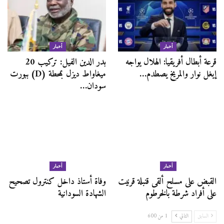
أخبار
أخبار
قرعة أبطال أفريقيا: الهلال يواجه
بدر الدين الفيل: تركيب 20
إيغل نوار والمريخ يصطدم…
ميغاواط ديزل بمحطة (D) ببورت
سودان…
أخبار
أخبار
القبض على مسلح ألقى قنبلة قرنيت
وفاة أستاذ داخل كنترول تصحيح
على أفراد شرطة بالخرطوم
الشهادة السودانية
السابق
التالي
1 من 600