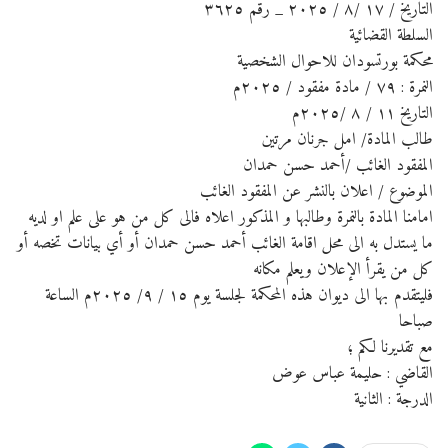
التاريخ / ١٧ /٨ / ٢٠٢٥ _ رقم ٣٦٢٥
السلطة القضائية
محكمة بورتسودان للاحوال الشخصية
النمرة : ٧٩ / مادة مفقود / ٢٠٢٥م
التاريخ ١١ / ٨ /٢٠٢٥م
طالب المادة/ امل جرنان مرتين
المفقود الغائب /أحمد حسن حمدان
الموضوع / اعلان بالنشر عن المفقود الغائب
امامنا المادة بالنمرة وطالبها و المذكور اعلاه فالى كل من هو على علم او لديه
ما يستدل به الى محل اقامة الغائب أحمد حسن حمدان أو أي بيانات تخصه أو
كل من يقرأ الإعلان ويعلم مكانه
فليتقدم بها الى ديوان هذه المحكمة لجلسة يوم ١٥ / ٩/ ٢٠٢٥م الساعة
صباحا
مع تقديرنا لكم ؛
القاضي : حليمة عباس عوض
الدرجة : الثانية