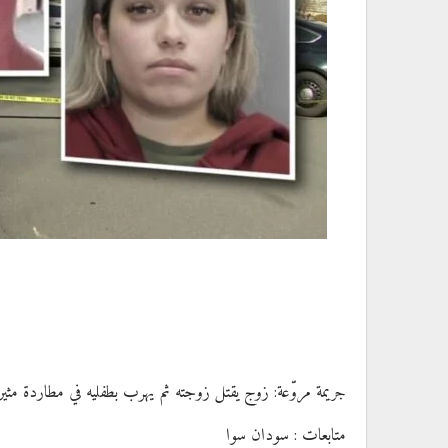
جريمة مروّعة: زوج يقتل زوجته ثم يهرب بطفليه في مطاردة مثير
متابعات : سودان سوا