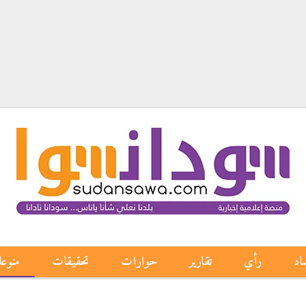
اد
رأي
تقارير
حوارات
تحقيقات
منوع