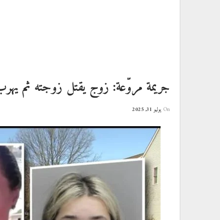
جريمة مروّعة: زوج يقتل زوجته ثم يهرب
On
يوليو 31, 2025