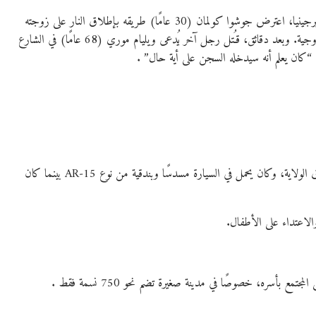
في حادث دامي صدم سكان بلدة Ridgeway الصغيرة بولاية فيرجينيا، اعترض جوشوا كولمان (30 عامًا) طريقه بإطلاق النار على زوجته
ماندي كولمان (22 عامًا) داخل منزلهما، بعد اتهامها بالخيانة الزوجية. وبعد دقائق، قـُتل رجل آخر يُدعى ويليام موري (68 عامًا) في الشارع
“كان يعلم أنه سيدخله السجن على أية حال” .
تمكنت السلطات من توقيفه أثناء إحدى نقاط التفتيش على طرق الولاية، وكان يحمل في السيارة مسدسًا وبندقية من نوع AR‑15 بينما كان
الاعتداء على الأطفال.
بأسره، خصوصًا في مدينة صغيرة تضم نحو 750 نسمة فقط .