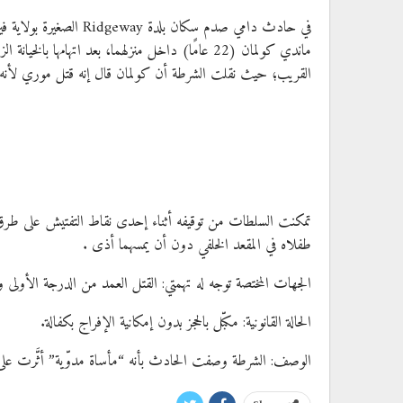
القريب؛ حيث نقلت الشرطة أن كولمان قال إنه قتل موري لأنه 
طفلاه في المقعد الخلفي دون أن يمسهما أذى .
الجهات المختصة توجه له تهمتي: القتل العمد من الدرجة الأولى و
الحالة القانونية: مكبّل بالحجز بدون إمكانية الإفراج بكفالة.
الوصف: الشرطة وصفت الحادث بأنه “مأساة مدوّية” أثَّرت على المجتمع 