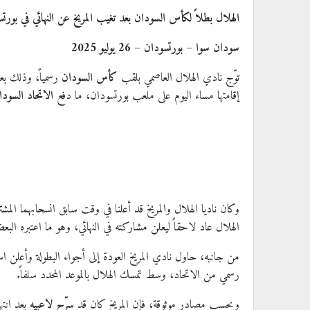
الهلال بطلاً لكأس السودان بعد تغيب المريخ عن النهائي في بورت
سودان سوا – بورتسودان – 26 يوليو 2025
توّج نادي الهلال العاصمي بلقب
كأس السودان
رسمياً، وذلك ب
إقامتها مساء اليوم على ملعب بورتسودان، ما دفع
الاتحاد السودا
وكان ناديا الهلال والمريخ قد أعلنا في وقت سابق انسحابهما الم
الهلال عاد لاحقاً ليعلن مشاركته في النهائي، وهو ما اعتبره ال
رسمي من الاتحاد، وسط تمسك الهلال بالموعد المحدد سلفاً.
وبحسب مصادر موثوقة، فإن المريخ كان قد
سرّح لاعبيه
بعد انته