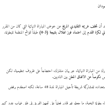
سودان
عد أن
تخلف غريمه التقليدي المريخ
عن خوض المباراة النهائية التي كان من المقرر
ني لكرة القدم
إلى
اعتماد فوز الهلال بنتيجة (3-0)
طبقاً للوائح المنظمة للبطولة.
شترك من المباراة النهائية، عبر بيان مشترك، احتجاجاً على ظروف تنظيمية، لكن
بعض
نكوصاً عن الاتفاق المعلن
بين الناديين.
من جانبه، حاول نادي المريخ العودة إلى أجواء البطولة وأعلن استعداده للمشاركة شريطة تأجيل المباراة لمدة 48 ساعة، لكنه اصطدم برفض
اء بطولة النخبة، ما جعله غير قادر فعلياً على تجهيز الفريق في ظل غياب عدد كبير