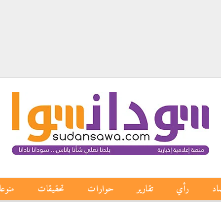
اد
رأي
تقارير
حوارات
تحقيقات
منوع