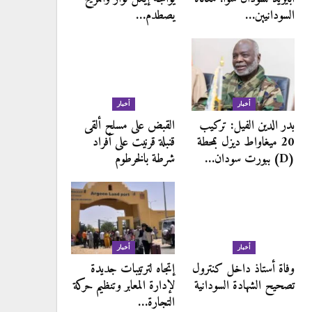
السودانيين…
يصطدم…
أخبار
أخبار
بدر الدين الفيل: تركيب
القبض على مسلح ألقى
20 ميغاواط ديزل بمحطة
قنبلة قرنيت على أفراد
(D) ببورت سودان…
شرطة بالخرطوم
أخبار
أخبار
وفاة أستاذ داخل كنترول
إتجاه لترتيبات جديدة
تصحيح الشهادة السودانية
لإدارة المعابر وتنظيم حركة
التجارة…