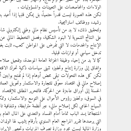
الولاءات والمحاصصات على التعيينات والمسؤوليات .
لكن هذه الصورة ليست قدراً حتمياً، بل يمكن قلبها إذا أُعيد 
رشيد، ووظائف استراتيجية.
ولتحقيق ذلك، لا بد من تأسيس نظام مالي وطني إلكتروني شامل 
على النتائج التنموية لا البنود الشكلية، وفصل التخطيط المالي ع
الإنتاج والخدمات، لا التي تُفرض على المواطن كعبء ثابت بغض ا
تدخل سياسي أو توازنات قبلية.
كما لا بد من إحياء وظيفة الخزانة العامة الموحدة، وتفعيل صلاح
وإنفاق إلى وزارة إنتاج وتحفيز، تتبنى سياسات ذكية تحرك الاقت
لكن كل هذه التحولات تبقى محض أوهام إذا لم تُفتح بوابتين أسا
إصلاح مالي في اقتصاد معوّق للتجارة والاستثمار وتحويل العم
الحسنة إلى أوراق عاجزة عن الحركة. فالتحرير المطلق للإقتصاد 
في السوق، وتحفيز رؤوس الأموال على التوسع والاستثمار، وتمكين
السياج الحامي لكل إصلاح مالي، عبر أنظمة مترابطة، وشفافية تا
المنتجةمما يسد الباب تماما أمام الفساد والتعدي على المال ال
التي يرصدها تقرير المراجع العام السنوي بأرقام يشيب لها الولدا
وزارة المالية ليست مجرد وزارة تصرف المرتبات وتحصي الإيراد