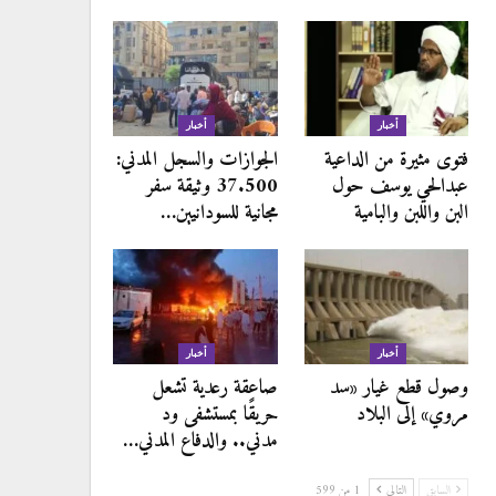
أخبار
أخبار
فتوى مثيرة من الداعية
الجوازات والسجل المدني:
عبدالحي يوسف حول
37.500 وثيقة سفر
البن واللبن والبامية
مجانية للسودانيين…
أخبار
أخبار
وصول قطع غيار «سد
صاعقة رعدية تشعل
مروي» إلى البلاد
حريقًا بمستشفى ود
مدني.. والدفاع المدني…
السابق
التالي
1 من 599