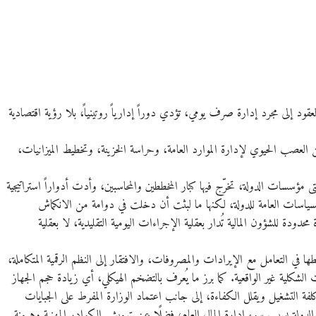
عقود إلى مجرد إدارة صرف يومي، تؤدي دوراً إدارياً روتينياً، بلا رؤية اقتصادية
 العصب الحيوي لإدارة الموارد العامة، وحراسة الخزينة، وتخطيط الميزانيات،
 مؤسسات الدولة، تخرّج فيها كبار المخططين والمحاسبين، وأدت أدواراً استراتيجية
السياسات العامة للدولة، لكنها ما لبثت أن دخلت في دوامة من الانكماش
ة للشؤون المالية تُدار بعقلية الإجراءات اليومية التقليدية، لا بعقلية
ا في التعامل مع الإيرادات والمصروفات، والافتقار إلى النظم الرقمية المتكاملة،
يات الشكلية غير الواقعية. كما برز ما يُعرف بالتضخم الهيكلي، أي زيادة حجم الجهاز
لفة التشغيل ويقلل الكفاءة، إلى جانب اعتماد الوزارة المفرط على الجبايات
طن والدولة بسبب سوء إدارة المال العام، فضلًا عن تهميش الكوادر المهنية وهيمنة