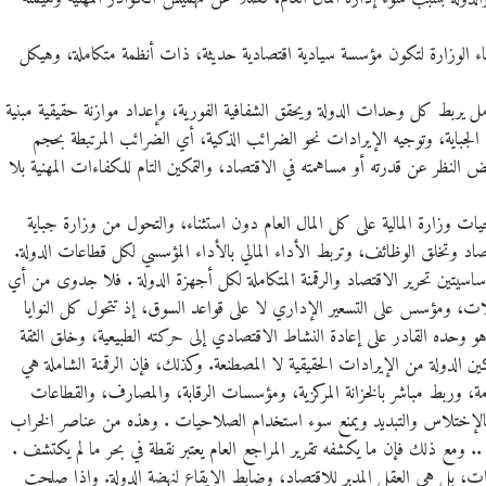
بناء الوزارة لتكون مؤسسة سيادية اقتصادية حديثة، ذات أنظمة متكاملة، وهيكل
يربط كل وحدات الدولة ويحقق الشفافية الفورية، وإعداد موازنة حقيقية مبنية
ن الجباية، وتوجيه الإيرادات نحو الضرائب الذكية، أي الضرائب المرتبطة بحجم
لنظر عن قدرته أو مساهمته في الاقتصاد، والتمكين التام للكفاءات المهنية بلا
يات وزارة المالية على كل المال العام دون استثناء، والتحول من وزارة جباية
صاد وتخلق الوظائف، وتربط الأداء المالي بالأداء المؤسسي لكل قطاعات الدولة.
سيتين تحرير الاقتصاد والرقمنة المتكاملة لكل أجهزة الدولة . فلا جدوى من أي
لات، ومؤسس على التسعير الإداري لا على قواعد السوق، إذ تتحول كل النوايا
هو وحده القادر على إعادة النشاط الاقتصادي إلى حركته الطبيعية، وخلق الثقة
 الدولة من الإيرادات الحقيقية لا المصطنعة. وكذلك، فإن الرقمنة الشاملة هي
مة، وربط مباشر بالخزانة المركزية، ومؤسسات الرقابة، والمصارف، والقطاعات
عام بالإختلاس والتبديد ويمنع سوء استخدام الصلاحيات . وهذه من عناصر الخراب
ن .. ومع ذلك فإن ما يكشفه تقرير المراجع العام يعتبر نقطة في بحر ما لم يكتشف .
ات، بل هي العقل المدبر للاقتصاد، وضابط الإيقاع لنهضة الدولة. وإذا صلحت