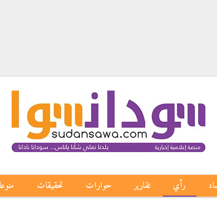
اد
رأي
تقارير
حوارات
تحقيقات
منوع