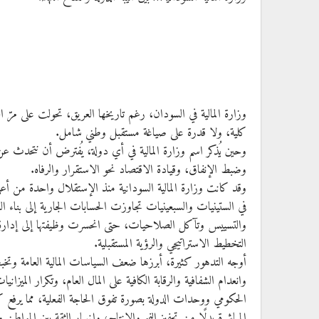
وزارة المالية في السودان، رغم تاريخها العريق، تحولت على مرّ ال
كلية، ولا قدرة على صياغة مستقبل وطني شامل.
وحين يُذكر اسم وزارة المالية في أي دولة، يُفترض أن نتحدث عن
وضبط الإنفاق، وقيادة الاقتصاد نحو الاستقرار والرفاه.
وقد كانت وزارة المالية السودانية منذ الإستقلال واحدة من أعتى
في الستينيات والسبعينيات تجاوزت الحسابات الجارية إلى بناء 
والتسييس وتآكل الصلاحيات، حتى انحسرت وظيفتها إلى إدارة محدود
التخطيط الاستراتيجي والرؤية المستقبلية.
أوجه التدهور كثيرة، أبرزها ضعف السياسات المالية العامة وتخبطه
وانعدام الشفافية والرقابة الكافية على المال العام، وتكرار الميزان
الحكومي ووحدات الدولة بصورة تفوق الحاجة الفعلية، مما يرفع ك
المباشرة بدلًا من تحفيز النمو والإنتاج، وانهيار الثقة بين الموا