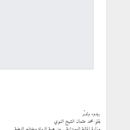
بهدوء وتدبّر
بقلم: محمد عثمان الشيخ النبوي
وزارة المالية السودانية… بين هيبة الدولة ومفتاح النهضة