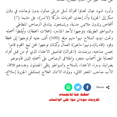
وأورد شهود عيان تحدثوا للحراك تسلل عربتي صالون بدون لوحات، في وقت
مبكر إلى الجزيرة وأن إحدى العربات ماركة (لانسر)، على متنهما (7)
أشخاص يرتدون ملابس مدنية، ويتسلحون ببنادق الرصاص المطاطي
والسواطير الطويلة، وتوجهوا لأحد المتاجر، (محلات المحطة)، وأيقظوا أصحابه
وتحت تهديد السلاح نهبوا منهم مبلغ (500) ألف جنيه ثم توجهوا إلى محطة
وقود (قادرة)،ونهبوا مابحوزة العمال وكذلك توجهوا لمحل لبيع اللحوم قاموا
بحبس صاحبه. ورصدت (الحراك) تفاصيل الاعتداء الذي تم من قبل أفراد
العصابة على أصحاب متجر، وإطلاق الرصاص على أصحابه الذين قاوموهم
بضراوة. وجراء الاعتداء بالسلاح والسواطير يتلقى المصابون وعددهم ثلاثة،
الأب صاحب المتجر الثاني، وولداه الاثنان العلاج بمستشفى الجزيرة إسلانج.
Share