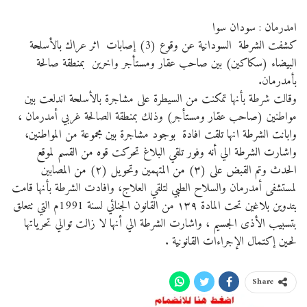
امدرمان : سودان سوا
كشفت الشرطة السودانية عن وقوع (3) إصابات اثر عراك بالأسلحة
البيضاء (سكاكين) بين صاحب عقار ومستأجر واخرين بمنطقة صالحة
بأمدرمان.
وقالت شرطة بأنها تمكنت من السيطرة على مشاجرة بالأسلحة اندلعت بين
مواطنين (صاحب عقار ومستأجر) وذلك بمنطقة الصالحة غربي أمدرمان ،
وابانت الشرطة انها تلقت افادة بوجود مشاجرة بين مجموعة من المواطنين،
واشارت الشرطة الي أنه وفور تلقي البلاغ تحركت قوه من القسم لموقع
الحدث وتم القبض على (٣) من المتهمين وتحويل (٢) من المصابين
لمستشفى أمدرمان والسلاح الطبي لتلقي العلاج، وافادت الشرطة بأنها قامت
بتدوين بلاغين تحت المادة ١٣٩ من القانون الجنائي لسنة 1991م التي تتعلق
بتسبيب الأذى الجسيم ، واشارت الشرطة الي أنها لا زالت توالي تحرياتها
لحين إكتمال الإجراءات القانونية .
Share